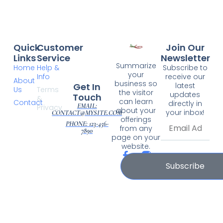
Quick
Customer
Join Our
Links
Service
Newsletter
Summarize
Home
Help &
Subscribe to
your
Info
receive our
About
business so
Get In
latest
Us
Terms
the visitor
updates
Touch
&
can learn
Contact
directly in
EMAIL:
Privacy
about your
your inbox!
CONTACT@MYSITE.COM
offerings
PHONE: 123-456-
from any
7890
page on your
website.
Subscribe