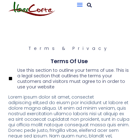
Bandejas De Atmósfera Protectora
Sobres Al Vacío
Terms & Privacy
Terms Of Use
Use this section to outline your terms of use. This is
a legal section that outlines the terms your
customers and visitors must agree to in order to
use your website
Lorem ipsum dolor sit amet, consectet
adipiscing elit,sed do eiusm por incididunt ut labore et
dolore magna aliqua. Ut enim ad minim veniam, quis
nostrud exercitation ullamco laboris nisi ut aliquip ex
ea sint occaecat cupidatat non proident, sunt in culpa
qui officia mollit natoque consequat massa quis enim.
Donec pede justo, fringilla vitae, eleifend acer sem
neque sed ipsum. Nam quam nunc, blandit vel,