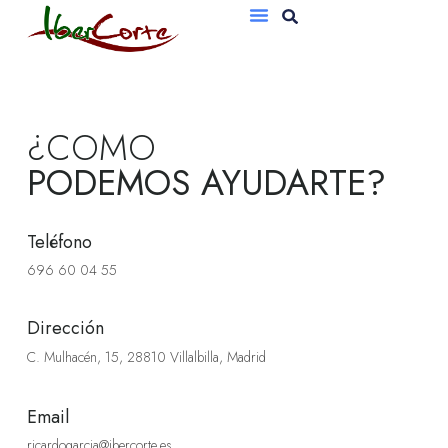
Bandejas De Atmósfera Protectora
Sobres Al Vacío
¿COMO
PODEMOS AYUDARTE?
Teléfono
696 60 04 55
Dirección
C. Mulhacén, 15, 28810 Villalbilla, Madrid
Email
ricardogarcia@ibercorte.es