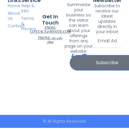
Links
Service
Newsletter
Summarize
Home
Help &
Subscribe to
your
Info
receive our
About
business so
Get In
latest
Us
Terms
the visitor
updates
Touch
&
can learn
Contact
directly in
EMAIL:
Privacy
about your
your inbox!
CONTACT@MYSITE.COM
offerings
PHONE: 123-456-
from any
7890
page on your
website.
Subscribe
© All Rights Reserved.